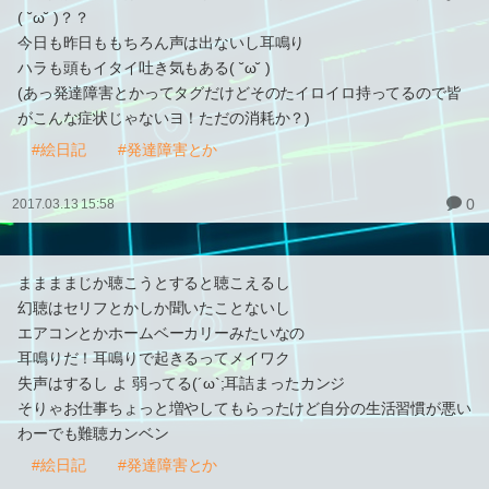
( ˘ω˘ )？？
今日も昨日ももちろん声は出ないし耳鳴り
ハラも頭もイタイ吐き気もある( ˘ω˘ )
(あっ発達障害とかってタグだけどそのたイロイロ持ってるので皆
がこんな症状じゃないヨ！ただの消耗か？)
#絵日記
#発達障害とか
0
2017.03.13 15:58
ままままじか聴こうとすると聴こえるし
幻聴はセリフとかしか聞いたことないし
エアコンとかホームベーカリーみたいなの
耳鳴りだ！耳鳴りで起きるってメイワク
失声はするし よ 弱ってる(´ω`;耳詰まったカンジ
そりゃお仕事ちょっと増やしてもらったけど自分の生活習慣が悪い
わーでも難聴カンベン
#絵日記
#発達障害とか