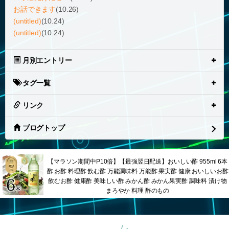
お話できます
(10.26)
(untitled)
(10.24)
(untitled)
(10.24)
月別エントリー
タグ一覧
リンク
ブログトップ
【マラソン期間中P10倍】【最強翌日配送】おいしい酢 955ml 6本
酢 お酢 料理酢 飲む酢 万能調味料 万能酢 果実酢 健康 おいしいお酢
飲むお酢 健康酢 美味しい酢 みかん酢 みかん果実酢 調味料 漬け物
まろやか 料理 酢のもの