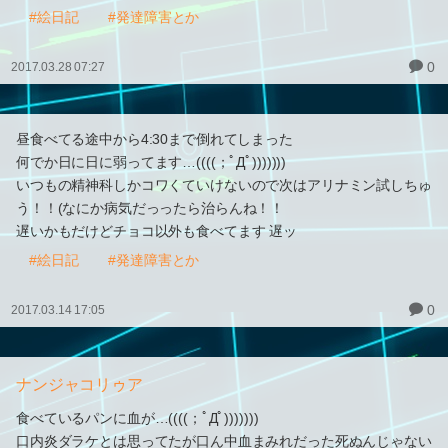
#絵日記
#発達障害とか
0
2017.03.28 07:27
昼食べてる途中から4:30まで倒れてしまった
何でか日に日に弱ってます…((((；ﾟДﾟ)))))))
いつもの精神科しかコワくていけないので次はアリナミン試しちゅ
う！！(なにか病気だっったら治らんね！！
遅いかもだけどチョコ以外も食べてます 遅ッ
#絵日記
#発達障害とか
0
2017.03.14 17:05
ナンジャコリゥア
食べているパンに血が…((((；ﾟДﾟ)))))))
口内炎ダラケとは思ってたが口ん中血まみれだった死ぬんじゃない