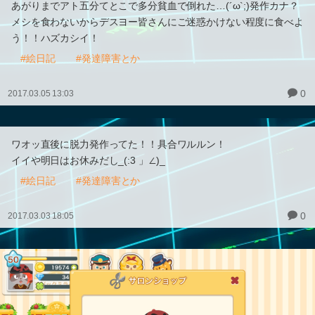
あがりまでアト五分てとこで多分貧血で倒れた…(´ω`;)発作カナ？
メシを食わないからデスヨー皆さんにご迷惑かけない程度に食べよ
う！！ハズカシイ！
#絵日記
#発達障害とか
0
2017.03.05 13:03
ワオッ直後に脱力発作ってた！！具合ワルルン！
イイや明日はお休みだし_(:3 」∠)_
#絵日記
#発達障害とか
0
2017.03.03 18:05