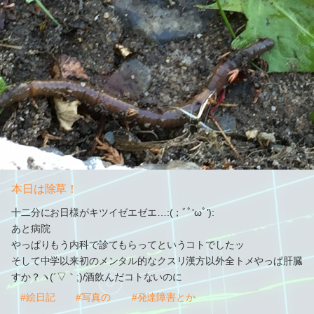
本日は除草！
十二分にお日様がキツイゼエゼエ…:(；ﾞﾟ'ωﾟ'):
あと病院
やっぱりもう内科で診てもらってというコトでしたッ
そして中学以来初のメンタル的なクスリ漢方以外全トメやっぱ肝臓
すか？ヽ(´▽｀;)/酒飲んだコトないのに
#絵日記
#写真の
#発達障害とか