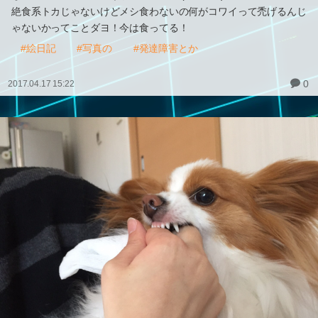
絶食系トカじゃないけどメシ食わないの何がコワイって禿げるんじ
ゃないかってことダヨ！今は食ってる！
#絵日記
#写真の
#発達障害とか
0
2017.04.17 15:22