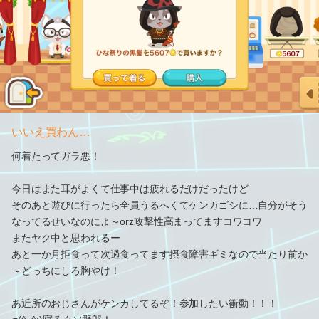
いいえ買わん…
何着たってガラ悪！
今日はまた耳がよくて仕事中は疲れるだけだったけど
そのあと遊びに行ったら全員うるへくてケンカゴシに…自分がそう
なってるせいなのによ～orz攻撃性高まってますコワコワ
またヤク中と思われるー
あと一か月拒食って次過食ってます摂食障害ギミなので当たり前か
～どっちにしろ胸やけ！
あ近所のおじさんがケンカしてるぞ！参加したい衝動！！！