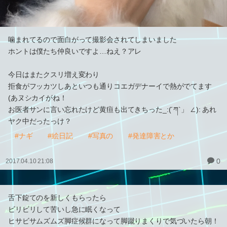
噛まれてるので面白がって撮影会されてしまいました
ホントは僕たち仲良いですよ…ねえ？アレ
今日はまたクスリ増え変わり
拒食がフッカツしあといつも通りコエガデナーイで熱がでてます
(あヌシカイがね！
お医者サンに言い忘れたけど黄疸も出てきちった_:(´ཀ`」 ∠): あれ
ヤク中だったっけ？
#ナギ
#絵日記
#写真の
#発達障害とか
0
2017.04.10 21:08
舌下錠てのを新しくもらったら
ビリビリして苦いし急に眠くなって
ヒサビサムズムズ脚症候群になって脚蹴りまくりで気づいたら朝！