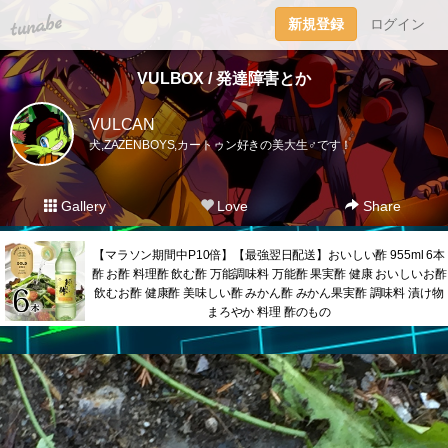
tuna.be
新規登録
ログイン
VULBOX / 発達障害とか
VULCAN
犬,ZAZENBOYS,カートゥン好きの美大生♂です！
Gallery
Love
Share
【マラソン期間中P10倍】【最強翌日配送】おいしい酢 955ml 6本
酢 お酢 料理酢 飲む酢 万能調味料 万能酢 果実酢 健康 おいしいお酢
飲むお酢 健康酢 美味しい酢 みかん酢 みかん果実酢 調味料 漬け物
まろやか 料理 酢のもの