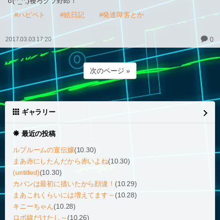
σ(^_^;)寝ろクソ野郎！
#ハピペト
#絵日記
#発達障害とか
0
2017.03.03 17:20
次のページ »
ギャラリー
最近の投稿
ルプルームの宣伝嬢
(10.30)
まあ赤にしたんだから赤いよね
(10.30)
(untitled)
(10.30)
カバンは最初に描いたから顔違！
(10.29)
まあこれくらいには増えてます～
(10.28)
キニーちゃん
(10.28)
ロボ線だけたし～
(10.26)