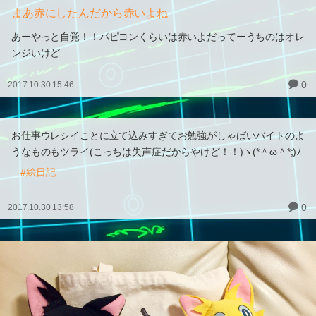
まあ赤にしたんだから赤いよね
あーやっと自覚！！パピヨンくらいは赤いよだってーうちのはオレ
ンジいけど
0
2017.10.30 15:46
お仕事ウレシイことに立て込みすぎてお勉強がしゃばいバイトのよ
うなものもツライ(こっちは失声症だからやけど！！)ヽ(*＾ω＾*;)ﾉ
#絵日記
0
2017.10.30 13:58