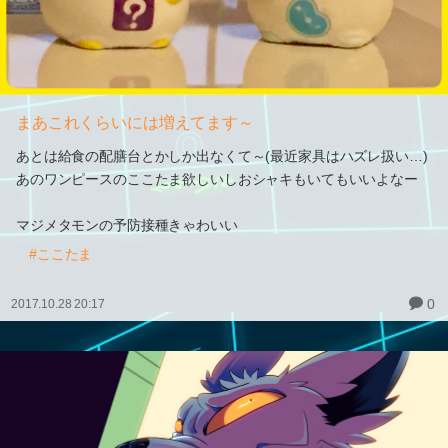
まあこれくらいには増えてます～
あとは給食の配膳台とかしか出なくて～(最近家具はハズレ扱い…)
あのワンピースのここたま欲しいしおシャキもいてもいいよなー
マジメタモンの予防接種きゃわいい
#ここたま
0
2017.10.28 20:17