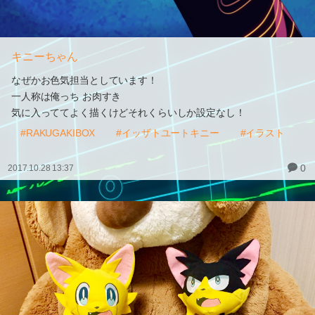
キニーちゃん
なぜかお色気担当としています！
一人称は俺っち お肉すき
気に入っててよく描くけどそれくらいしか設定なし！
#RAKUGAKIBOX
#イッザトユートキニー
#イラスト
0
2017.10.28 13:37