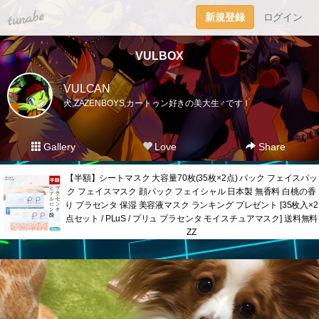
tuna.be
新規登録
ログイン
VULBOX
VULCAN
犬,ZAZENBOYS,カートゥン好きの美大生♂です！
Gallery
Love
Share
【半額】シートマスク 大容量70枚(35枚×2点) パック フェイスパッ
ク フェイスマスク 顔パック フェイシャル 日本製 無香料 白桃の香
り プラセンタ 保湿 美容液マスク ランキング プレゼント [35枚入×2
点セット / PLuS / プリュ プラセンタ モイスチュアマスク] 送料無料
ZZ