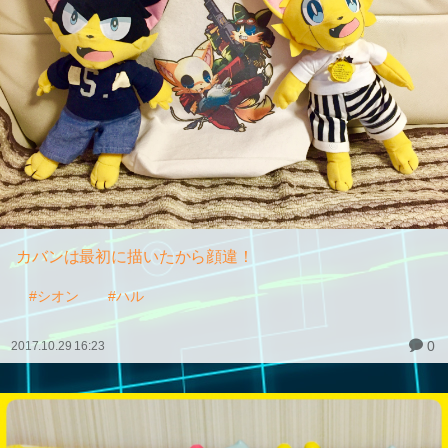
カバンは最初に描いたから顔違！
#シオン
#ハル
0
2017.10.29 16:23