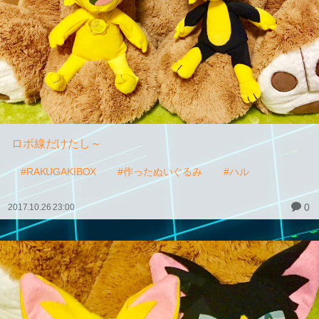
ロボ線だけたし～
#RAKUGAKIBOX
#作ったぬいぐるみ
#ハル
0
2017.10.26 23:00