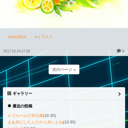
#HALBOX
#イラスト
0
2017.10.24 17:28
次のページ »
ギャラリー
最近の投稿
ルプルームの宣伝嬢
(10.30)
まあ赤にしたんだから赤いよね
(10.30)