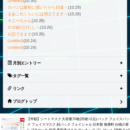
(untitled)
(10.30)
カバンは最初に描いたから顔違！
(10.29)
まあこれくらいには増えてます～
(10.28)
キニーちゃん
(10.28)
ロボ線だけたし～
(10.26)
お話できます
(10.26)
(untitled)
(10.24)
(untitled)
(10.24)
月別エントリー
タグ一覧
リンク
ブログトップ
【半額】シートマスク 大容量70枚(35枚×2点) パック フェイスパッ
ク フェイスマスク 顔パック フェイシャル 日本製 無香料 白桃の香