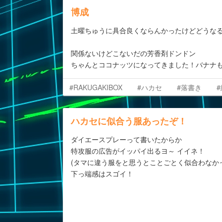
博成
土曜ちゅうに具合良くならんかったけどどうな
関係ないけどこないだの芳香剤ドンドン
ちゃんとココナッツになってきました！バナナ
#RAKUGAKIBOX
#ハカセ
#落書き
ハカセに似合う服あったぞ！
ダイエースプレーって書いたからか
特攻服の広告がイッパイ出るヨ～ イイネ！
(タマに違う服をと思うとことごとく似合わなか
下っ端感はスゴイ！