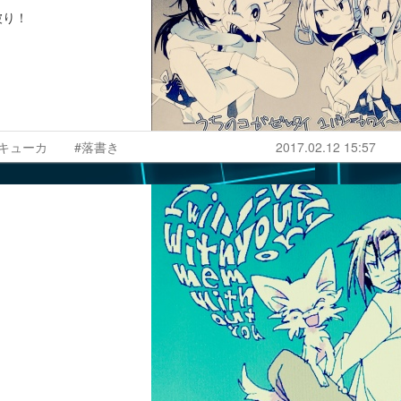
被り！
#キューカ
#落書き
2017.02.12 15:57