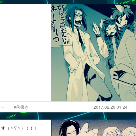
ィー
#落書き
2017.02.20 01:24
います（＾∇＾）！！！