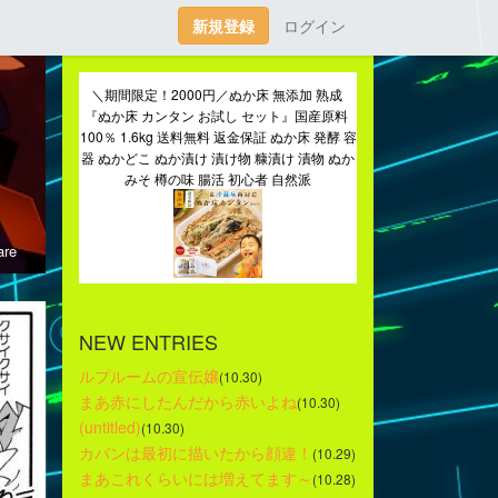
新規登録
ログイン
＼期間限定！2000円／ぬか床 無添加 熟成 
『ぬか床 カンタン お試し セット』国産原料 
100％ 1.6kg 送料無料 返金保証 ぬか床 発酵 容
器 ぬかどこ ぬか漬け 漬け物 糠漬け 漬物 ぬか
みそ 樽の味 腸活 初心者 自然派
re
NEW ENTRIES
ルプルームの宣伝嬢
(10.30)
まあ赤にしたんだから赤いよね
(10.30)
(untitled)
(10.30)
カバンは最初に描いたから顔違！
(10.29)
まあこれくらいには増えてます～
(10.28)