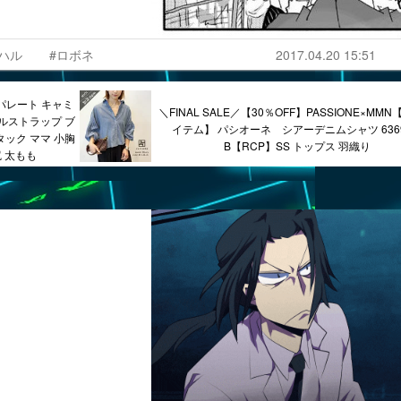
#ハル
#ロボネ
2017.04.20 15:51
パレート キャミ
＼FINAL SALE／【30％OFF】PASSIONE×MM
ルストラップ ブ
イテム】 パシオーネ シアーデニムシャツ 6369
ック ママ 小胸
B【RCP】SS トップス 羽織り
 太もも