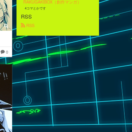
RAKUGAKIBOX（創作マンガ）
4コマとかです
RSS
 RSS
0