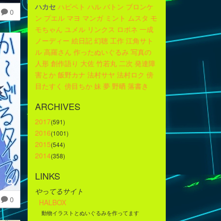
ハカセ
ハピペト
ハル
バトン
ブロンケ
0
ン
プエル
マヨ
マンガ
ミント
ムスタ
モ
モちゃん
ユメル
リンクス
ロボネ
一成
ノーディー
絵日記
幻聴
工作
江角サト
ル
高羅さん
作ったぬいぐるみ
写真の
人形
創作語り
大佐
竹若丸
二次
発達障
害とか
飯野カナ
法村サヤ
法村ロク
傍
目たすく
傍目ちか
妹
夢
野晒
落書き
ARCHIVES
2017
(591)
2016
(1001)
2015
(544)
2014
(358)
LINKS
やってるサイト
0
HALBOX
動物イラストとぬいぐるみを作ってます