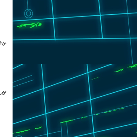
誰か
んが