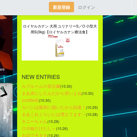
新規登録
ログイン
ロイヤルカナン 犬用 ユリナリーS／O 小型犬
用S(3kg)【ロイヤルカナン療法食】
re
NEW ENTRIES
ルプルームの宣伝嬢
(10.30)
まあ赤にしたんだから赤いよね
(10.30)
(untitled)
(10.30)
カバンは最初に描いたから顔違！
(10.29)
まあこれくらいには増えてます～
(10.28)
キニーちゃん
(10.28)
ロボ線だけたし～
(10.26)
お話できます
(10.26)