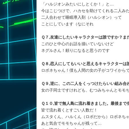
「ハルジオンみたいにしとくか！」と…
今はこじつけで、ハカセを助けてくれる二人み
二人合わせて睡眠導入剤（ハルシオン）って
ことにしています（なにそれ
Ｑ７,友達にしたいキャラクターは誰ですか？ま
このひと中心のお話を描いていないけど
ネグルさん！頼りになると思うのです
Ｑ８,恋人にしてもいいと思えるキャラクターは
ロボネちゃん！僕も人間の女の子がコワイから
Ｑ９,逆に、この二人をくっつけたらいい組み合
女の子同士ですけれども、むつみちゃんとモモ
Ｑ１０,皆で無人島に流れ着きました。最後まで
皆で流れ着くとすごい人数だ！
ムスタくん、ハルくん（ロボだから）ロボネち
あと気合でモモちゃんが残って…