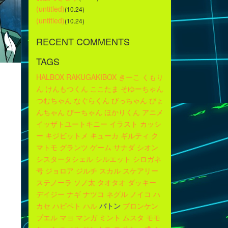
(untitled)
(10.24)
(untitled)
(10.24)
RECENT COMMENTS
TAGS
HALBOX
RAKUGAKIBOX
きーこ
くもり
ん
けんもつくん
ここたま
そゆーちゃん
つむちゃん
なぐらくん
びっちゃん
びょ
んちゃん
ぴーちゃん
ほかりくん
アニメ
イッザトユートキニー
イラスト
カッシ
ー
キジビットメ
キューカ
ギルティ
ク
マトモ
グランツ
ゲーム
サナダ
シオン
シスタータシェル
シルエット
シロガネ
号
ジョロア
ジルチ
スカル
スケアリー
ステノーラ
ソノ太
タオタオ
ダッキー
デイジー
ナギ
ナツコ
ネグル
ノイコ
ハ
カセ
ハピペト
ハル
バトン
ブロンケン
プエル
マヨ
マンガ
ミント
ムスタ
モモ