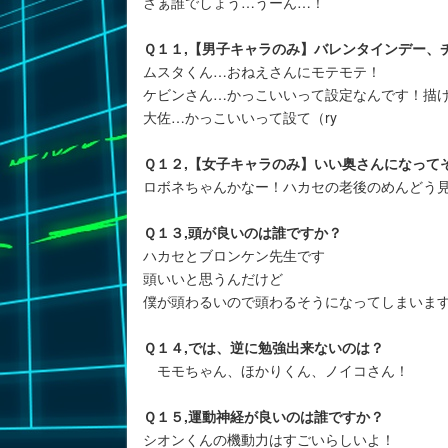
さぁ誰でしょう…うーん…！
Ｑ１１,【男子キャラのみ】バレンタインデー、
ムスタくん…おねえさんにモテモテ！
ケビンさん…かっこいいって設定なんです！描
大佐…かっこいいって設て（ry
Ｑ１２,【女子キャラのみ】いい奥さんになって
ロボネちゃんかなー！ハカセの老後のめんどう
Ｑ１３,頭が良いのは誰ですか？
ハカセとブロンケン先生です
頭いいと思うんだけど
僕が頭わるいので頭わるそうになってしまいま
Ｑ１４,では、逆に勉強出来ないのは？
モモちゃん、ほかりくん、ノイコさん！
Ｑ１５,運動神経が良いのは誰ですか？
シオンくんの機動力はすごいらしいよ！