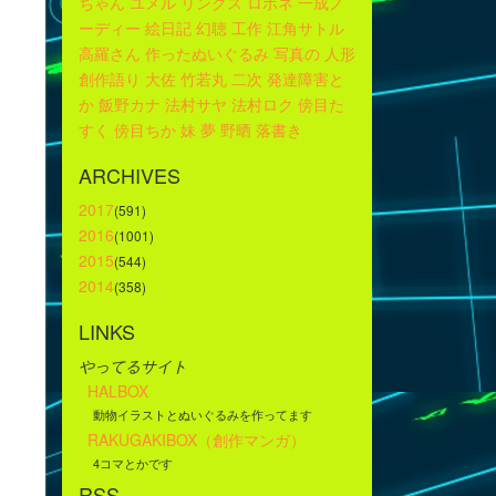
ちゃん
ユメル
リンクス
ロボネ
一成ノ
ーディー
絵日記
幻聴
工作
江角サトル
高羅さん
作ったぬいぐるみ
写真の
人形
創作語り
大佐
竹若丸
二次
発達障害と
か
飯野カナ
法村サヤ
法村ロク
傍目た
すく
傍目ちか
妹
夢
野晒
落書き
ARCHIVES
2017
(591)
2016
(1001)
2015
(544)
2014
(358)
LINKS
やってるサイト
HALBOX
動物イラストとぬいぐるみを作ってます
RAKUGAKIBOX（創作マンガ）
4コマとかです
RSS