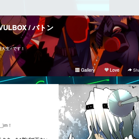
VULBOX / バトン
の美大生♂です！
Gallery
Love
Sha
_)m！