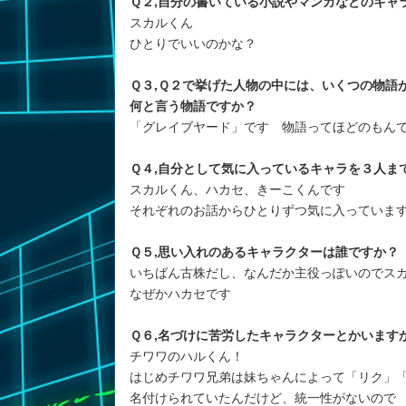
Ｑ２,自分の書いている小説やマンガなどのキャ
スカルくん
ひとりでいいのかな？
Ｑ３,Ｑ２で挙げた人物の中には、いくつの物語
何と言う物語ですか？
「グレイブヤード」です 物語ってほどのもん
Ｑ４,自分として気に入っているキャラを３人ま
スカルくん、ハカセ、きーこくんです
それぞれのお話からひとりずつ気に入っています(^
Ｑ５,思い入れのあるキャラクターは誰ですか？
いちばん古株だし、なんだか主役っぽいのでス
なぜかハカセです
Ｑ６,名づけに苦労したキャラクターとかいます
チワワのハルくん！
はじめチワワ兄弟は妹ちゃんによって「リク」
名付けられていたんだけど、統一性がないので