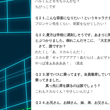
ハルくんとモモちゃんかな？
ちびっこです
Ｑ２１,こんな容姿になりたい！というキャラク
ブロンケン先生くらい、前髪をながくしたい！
Ｑ２２,貴方は学校に遅刻しそうです。あまりに
とぶつかりました。倒れこんだそこに、「大丈
さて、誰ですか？
わたくし「あ、スカルくんだ！」
スカル君「ギャアアアアア！血だらけ…あピザ
やっぱ違ぁああああ！」（逃走
Ｑ２３,皆でバスに乗ってます。全員着席してい
乗ってきました。
真っ先に席を譲るのは誰でしょう？
これもスカルくん！やさしいんだよ！
Ｑ２４,お兄さん、お姉さん、妹、弟、お父さん