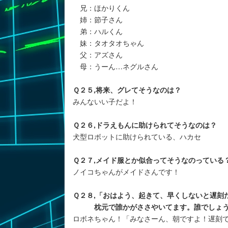
兄：ほかりくん
姉：節子さん
弟：ハルくん
妹：タオタオちゃん
父：アズさん
母：うーん…ネグルさん
Ｑ２５,将来、グレてそうなのは？
みんないい子だよ！
Ｑ２６,ドラえもんに助けられてそうなのは？
犬型ロボットに助けられている、ハカセ
Ｑ２７,メイド服とか似合ってそうなのっている
ノイコちゃんがメイドさんです！
Ｑ２８,「おはよう、起きて、早くしないと遅刻
枕元で誰かがささやいてます。誰でしょ
ロボネちゃん！「みなさーん、朝ですよ！遅刻で