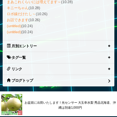
まあこれくらいには増えてます～
(10.28)
キニーちゃん
(10.28)
ロボ線だけたし～
(10.26)
お話できます
(10.26)
(untitled)
(10.24)
(untitled)
(10.24)
月別エントリー
タグ一覧
リンク
ブログトップ
お盆前に出荷いたします！光センサー 大玉幸水梨 秀品北海道、沖
縄は別途1,000円