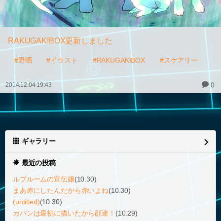
RAKUGAKIBOX更新しました
#野晒
#イラスト
#RAKUGAKIBOX
#スケアリー
0
2014.12.04 19:43
ギャラリー
最近の投稿
ルプルームの宣伝嬢
(10.30)
まあ赤にしたんだから赤いよね
(10.30)
(untitled)
(10.30)
カバンは最初に描いたから顔違！
(10.29)