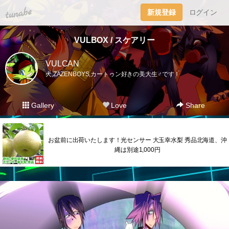
tuna.be
新規登録
ログイン
VULBOX / スケアリー
VULCAN
犬,ZAZENBOYS,カートゥン好きの美大生♂です！
Gallery
Love
Share
お盆前に出荷いたします！光センサー 大玉幸水梨 秀品北海道、沖
縄は別途1,000円