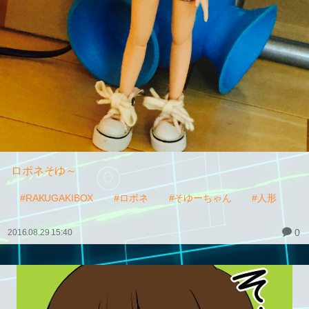
ロボネそゆ～
#RAKUGAKIBOX
#ロボネ
#そゆーちゃん
#人形
0
2016.08.29 15:40