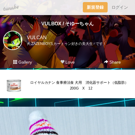
tuna.be
新規登録
ログイン
VULBOX / そゆーちゃん
VULCAN
犬,ZAZENBOYS,カートゥン好きの美大生♂です！
Gallery
Love
Share
ロイヤルカナン 食事療法食 犬用 消化器サポート（低脂肪）
200G X 12