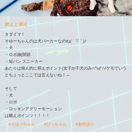
燃えと萌え
タダイマ！
そゆーちゃんのは犬パーカーなのね( ´ ▽ ` )ﾉ
・犬
・ロボ娘(関節
・短パン スニーカー
あたりは個人的に萌えポイント(女子か子犬のみ∩^ω^∩/ケモでいう
とちょっとここでは言えないね！←
そして
・犬
・ロボ
・ロッキンアグリーモーション
は燃えポインツ！！！！
#そゆーちゃん
#びっちゃん
#創作語り