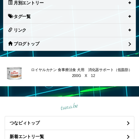
月別エントリー
タグ一覧
リンク
ブログトップ
ロイヤルカナン 食事療法食 犬用 消化器サポート（低脂肪）
200G X 12
tuna.be
つなビィトップ
新着エントリ一覧