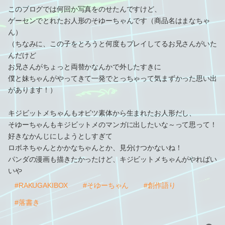
このブログでは何回か写真をのせたんですけど、
ゲーセンでとれたお人形のそゆーちゃんです（商品名はまなちゃ
ん）
（ちなみに、この子をとろうと何度もプレイしてるお兄さんがいた
んだけど
お兄さんがちょっと両替かなんかで外したすきに
僕と妹ちゃんがやってきて一発でとっちゃって気まずかった思い出
があります！）
キジビットメちゃんもオビツ素体から生まれたお人形だし、
そゆーちゃんもキジビットメのマンガに出したいな～って思って！
好きなかんじにしようとしすぎて
ロボネちゃんとかかなちゃんとか、見分けつかないね！
パンダの漫画も描きたかったけど、キジビットメちゃんがやればい
いや
#RAKUGAKIBOX
#そゆーちゃん
#創作語り
#落書き