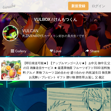
tuna.be
新規登録
ログイン
VULBOX / けんもつくん
VULCAN
犬,ZAZENBOYS,カートゥン好きの美大生♂です！
Gallery
Love
Share
【即日発送可能★】【アップルマンゴー入り★】 お中元 御中元 父
の日 画像送信サービス ★ 厳選果物屋 フルーツギフト5500 送料無
料 グルメ 果物 フルーツ 詰め合わせ 盛り合わせ 内祝 誕生日 御見舞
お見舞い プレゼント ギフト 贈り物 贈答用 お返し 父 義父