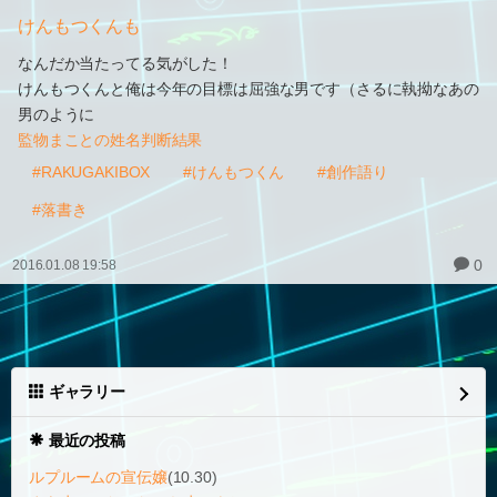
けんもつくんも
なんだか当たってる気がした！
けんもつくんと俺は今年の目標は屈強な男です（さるに執拗なあの
男のように
監物まことの姓名判断結果
#RAKUGAKIBOX
#けんもつくん
#創作語り
#落書き
0
2016.01.08 19:58
ギャラリー
最近の投稿
ルプルームの宣伝嬢
(10.30)