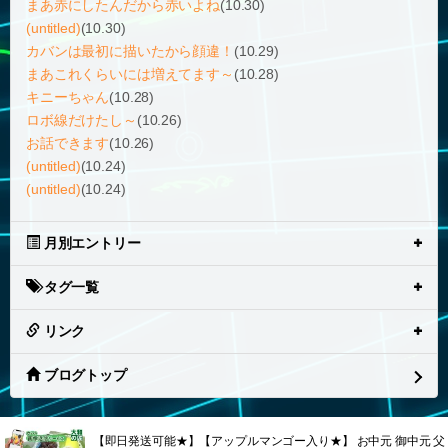
まあ赤にしたんだから赤いよね
(10.30)
(untitled)
(10.30)
カバンは最初に描いたから顔違！
(10.29)
まあこれくらいには増えてます～
(10.28)
キニーちゃん
(10.28)
ロボ線だけたし～
(10.26)
お話できます
(10.26)
(untitled)
(10.24)
(untitled)
(10.24)
月別エントリー
タグ一覧
リンク
ブログトップ
【即日発送可能★】【アップルマンゴー入り★】 お中元 御中元 父