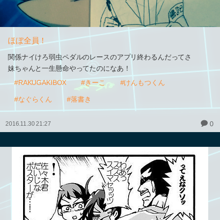
ほぼ全員！
関係ナイけろ弱虫ペダルのレースのアプリ終わるんだってさ
妹ちゃんと一生懸命やってたのになあ！
#RAKUGAKIBOX
#きーこ
#けんもつくん
#なぐらくん
#落書き
0
2016.11.30 21:27