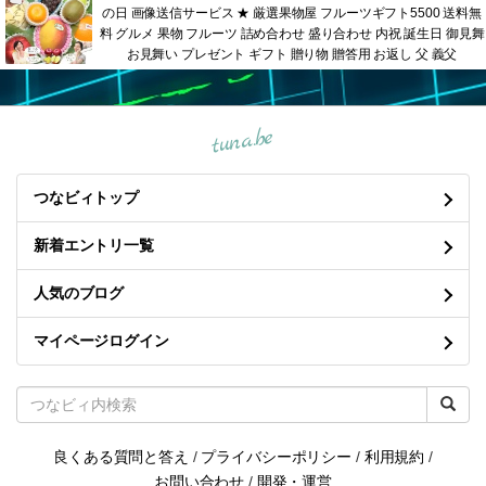
の日 画像送信サービス ★ 厳選果物屋 フルーツギフト5500 送料無
料 グルメ 果物 フルーツ 詰め合わせ 盛り合わせ 内祝 誕生日 御見舞
お見舞い プレゼント ギフト 贈り物 贈答用 お返し 父 義父
tuna.be
つなビィトップ
新着エントリ一覧
人気のブログ
マイページログイン
良くある質問と答え
/
プライバシーポリシー
/
利用規約
/
お問い合わせ
/
開発・運営